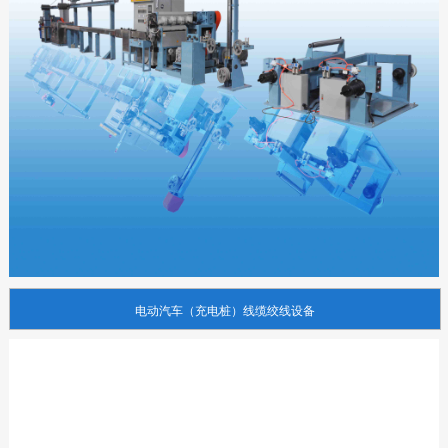
电动汽车（充电桩）线缆绞线设备