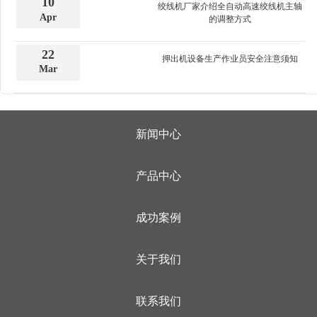
10
绞线机厂家介绍全自动高速绞线机主轴
Apr
的调整方式
22
押出机设备生产作业员安全注意须知
Mar
新闻中心
产品中心
成功案例
关于我们
联系我们