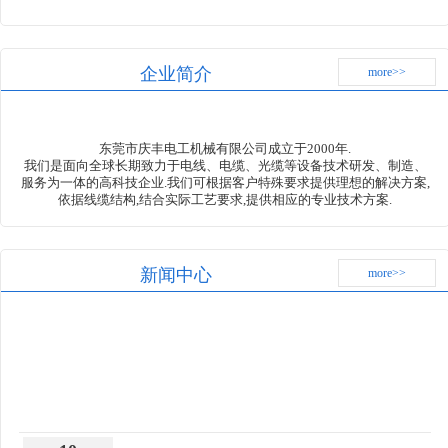
企业简介
more>>
东莞市庆丰电工机械有限公司成立于2000年.
我们是面向全球长期致力于电线、电缆、光缆等设备技术研发、制造、
服务为一体的高科技企业.我们可根据客户特殊要求提供理想的解决方案,
依据线缆结构,结合实际工艺要求,提供相应的专业技术方案.
新闻中心
more>>