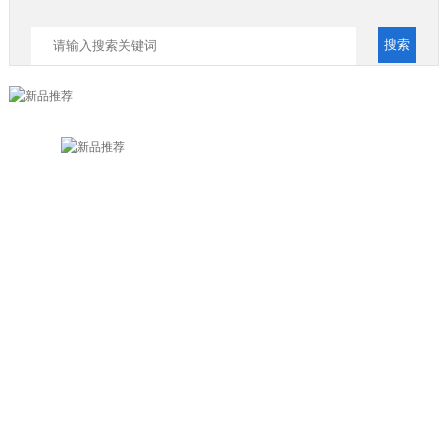
专注于电线电缆的研究与创新，获得国家专利和省市
科技进步奖数十项，主要产品均被中国电器工业协会
推介为质量可信产品。