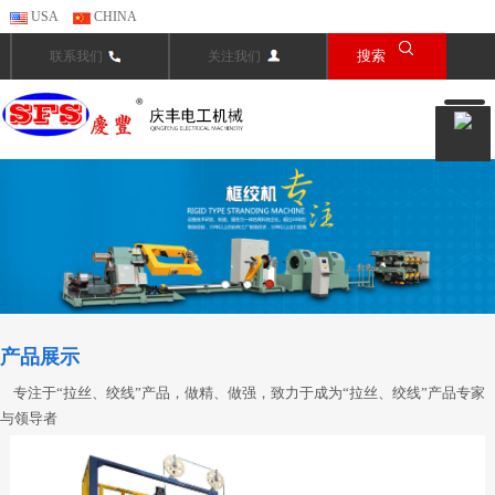
USA
CHINA
搜索
联系我们
关注我们
产品展示
专注于“拉丝、绞线”产品，做精、做强，致力于成为“拉丝、绞线”产品专家
与领导者