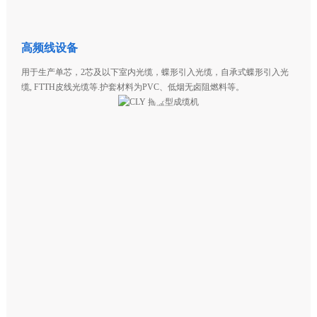
高频线设备
用于生产单芯，2芯及以下室内光缆，蝶形引入光缆，自承式蝶形引入光
缆, FTTH皮线光缆等.护套材料为PVC、低烟无卤阻燃料等。