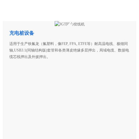
充电桩设备
适用于生产铁氟龙（氟塑料，像FEP, FPA, ETFE等）耐高温电线、极细同
轴,USB3.1(同轴结构版)套管和各类薄皮绝缘多层押出，局域电缆、数据电
缆芯线押出及外披押出。