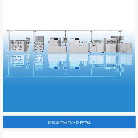
卧式单层/双层/三层包带机