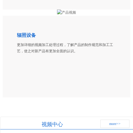
辐照设备
更加详细的视频加工处理过程，了解产品的制作规范和加工工
艺，使之对新产品有更加全面的认识。
视频中心
more>>